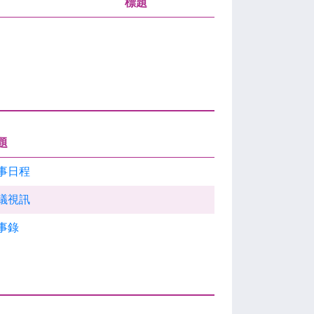
標題
題
事日程
議視訊
事錄