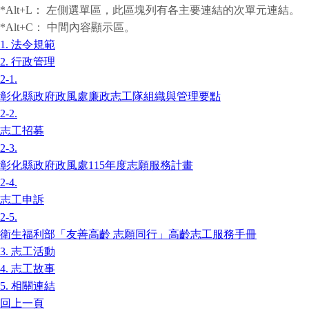
*Alt+L：
左側選單區，此區塊列有各主要連結的次單元連結。
*Alt+C：
中間內容顯示區。
1.
法令規範
2.
行政管理
2-1.
彰化縣政府政風處廉政志工隊組織與管理要點
2-2.
志工招募
2-3.
彰化縣政府政風處115年度志願服務計畫
2-4.
志工申訴
2-5.
衛生福利部「友善高齡 志願同行」高齡志工服務手冊
3.
志工活動
4.
志工故事
5.
相關連結
回上一頁