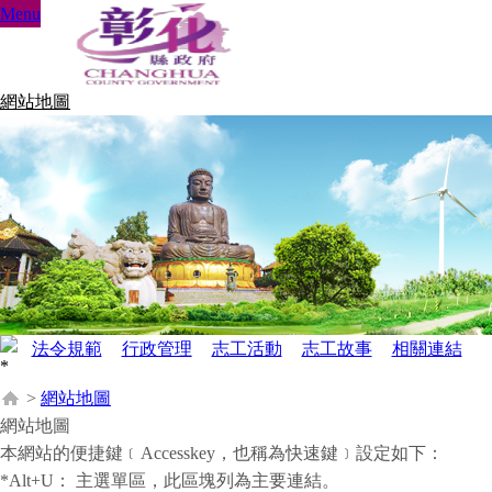
Menu
網站地圖
法令規範
行政管理
志工活動
志工故事
相關連結
>
網站地圖
網站地圖
本網站的便捷鍵﹝Accesskey，也稱為快速鍵﹞設定如下：
*Alt+U：
主選單區，此區塊列為主要連結。