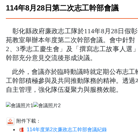
114年8月28日第二次志工幹部會議
彰化縣政府廉政志工隊於
114
年
8
月
28
日假彰
苑教室舉辦本年度第二次幹部會議。會中針對
2
、
3
季志工慶生會」及「撰寫志工故事人選
幹部充分意見交流後形成決議。
此外，會議亦於臨時動議時就定期公布志工
工幹部積極參與及共同推動隊務的精神。透過
自主管理，強化隊伍凝聚力與服務效能。
附件下載：
114年度第2次廉政志工幹部會議紀錄