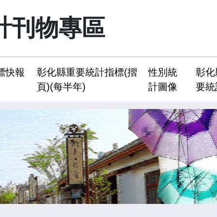
計刊物專區
標快報
彰化縣重要統計指標(摺
性別統
彰化
頁)(每半年)
計圖像
要統