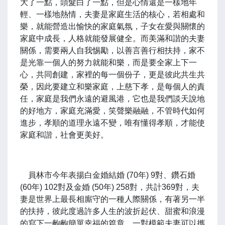
大了一點，頭髮白了一點，但是心情還是一樣地年
輕、一樣地熱情，夫妻是家庭生活的核心，若相處和
樂，就能營造出愉快的家庭氣氛，子女在愛與關懷的
家庭中成長，人格就能發展健全。而美滿和諧的夫妻
關係，需要兩人自我惕勵，以善言善行相扶持，家不
是光靠一個人的努力就能和樂，而是要全家上下一
心，共同創建，家裡的每一個份子，更是彼此共生共
榮，因此要建立和樂家庭，上慈下孝，是每個人的責
任，家庭是我們永遠的避風港，它也是我們談天說地
的好地方，家庭充滿愛，笑聲樂融融，不管時代如何
進步，孝順的道理永遠不變，唯有懂得孝順，才能使
家庭和諧，社會更美好。
員林市今年表揚白金婚結婚 (70年) 9對、鑽石婚
(60年) 102對及金婚 (50年) 258對，共計369對，夫
妻是世界上最長相廝守的一種人際關係，有著另一半
的扶持，彼此度過許多人生的波折起伏、甜蜜和浪漫
的寫下一齣齣簡單幸福的篇章。一對模範夫妻可以攜