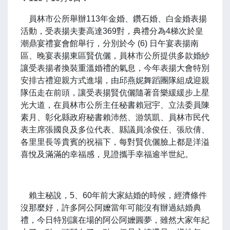
員林市公所舉辦113年金婚、鑽石婚、白金婚表揚
活動，受表揚夫妻高達369對，典禮分為4梯次於皇
潮鼎宴禮宴會館舉行，分別於今 (6) 日午宴表揚南
區、晚宴表揚東區賢伉儷，員林市公所提供多款婚紗
讓受表揚者換裝重溫婚禮的氣息，今年表揚大會特別
安排古禮迎親方式進場，由邱燕妮舞蹈團隊組成迎親
隊伍走在前頭，讓受表揚賢伉儷隨著音樂緩緩步上星
光大道，在員林市公所主任秘書賴冠宇、立法委員陳
素月、彰化縣政府秘書賴沛然、游筑凱、員林市民代
表主席張國良及多位代表、縣議員凃俊任、張欣倩、
各里里長等貴賓的祝福下，每對賢伉儷臉上都是洋溢
喜悅及滿滿的幸福感，見證攜手幸福逾半世紀。
賴主秘說，5、60年前大家結婚的時候，經濟條件
沒那麼好，許多阿公阿嬤當年可能沒有辦過結婚典
禮，今日特別讓在場的阿公阿嬤圓夢，雖然大家年紀