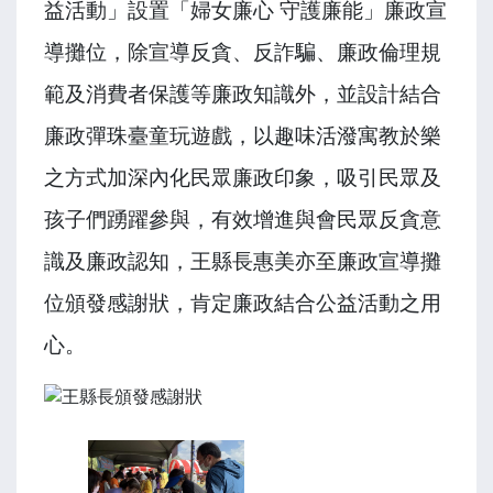
益活動」設置「婦女廉心 守護廉能」廉政宣
導攤位，除宣導反貪、反詐騙、廉政倫理規
範及消費者保護等廉政知識外，並設計結合
廉政彈珠臺童玩遊戲，以趣味活潑寓教於樂
之方式加深內化民眾廉政印象，吸引民眾及
孩子們踴躍參與，有效增進與會民眾反貪意
識及廉政認知，王縣長惠美亦至廉政宣導攤
位頒發感謝狀，肯定廉政結合公益活動之用
心。