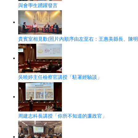
與會學生踴躍發言
貴賓室相見歡(照片內順序由左至右：王惠美縣長、陳明
吳曉婷主任檢察官講授「駐署經驗談」
周建志科長講授「你所不知道的廉政官」