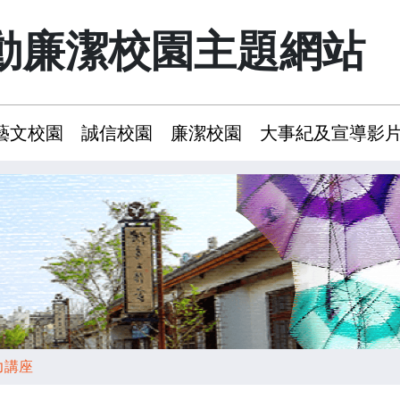
動廉潔校園主題網站
藝文校園
誠信校園
廉潔校園
大事紀及宣導影
力講座