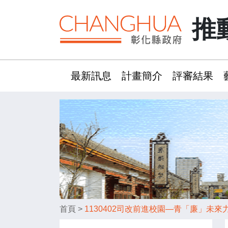
推
最新訊息
計畫簡介
評審結果
:::
首頁
>
1130402司改前進校園—青「廉」未來