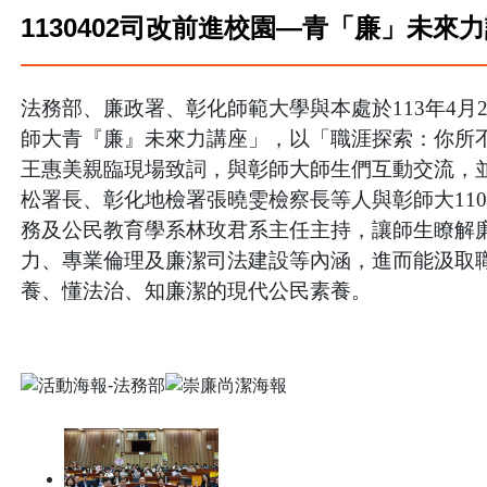
1130402司改前進校園—青「廉」未來
法務部、廉政署、彰化師範大學與本處於
113
年
4
月
師大青『廉』未來力講座」，以「職涯探索：你所
王惠美親臨現場致詞，與彰師大師生們互動交流，
松署長、彰化地檢署張曉雯檢察長等人與彰師大
110
務及公民教育學系林玫君系主任主持，讓師生瞭解
力、專業倫理及廉潔司法建設等內涵，進而能汲取
養、懂法治、知廉潔的現代公民素養。