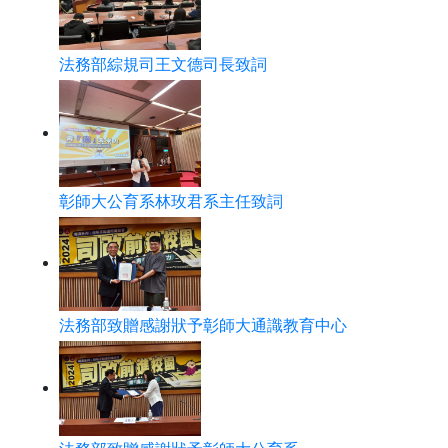
法務部綜規司王文德司長致詞
彰師大公育系林玫君系主任致詞
法務部致贈感謝狀予彰師大通識教育中心