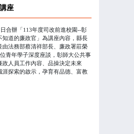
力講座
2
日合辦「
113
年度司改前進校園
--
彰
不知道的廉政官」為講座內容，縣長
並由法務部蔡清祥部長、廉政署莊榮
位青年學子深度座談，彰師大公共事
廉政人員工作內容、品操決定未來
職涯探索的啟示，孕育有品德、富教