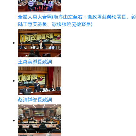
全體人員大合照(順序由左至右：廉政署莊榮松署長、
縣王惠美縣長、彰檢張曉雯檢察長)
王惠美縣長致詞
蔡清祥部長致詞