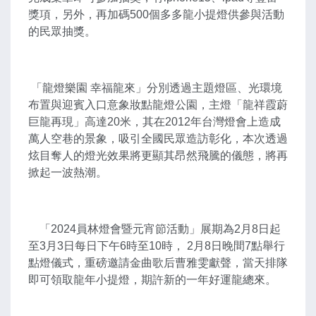
獎項，另外，再加碼500個多多龍小提燈供參與活動
的民眾抽獎。
「龍燈樂園 幸福龍來」分別透過主題燈區、光環境
布置與迎賓入口意象妝點龍燈公園，主燈「龍祥霞蔚
巨龍再現」高達20米，其在2012年台灣燈會上造成
萬人空巷的景象，吸引全國民眾造訪彰化，本次透過
炫目奪人的燈光效果將更顯其昂然飛騰的儀態，將再
掀起一波熱潮。
「2024員林燈會暨元宵節活動」展期為2月8日起
至3月3日每日下午6時至10時， 2月8日晚間7點舉行
點燈儀式，重磅邀請金曲歌后曹雅雯獻聲，當天排隊
即可領取龍年小提燈，期許新的一年好運龍總來。