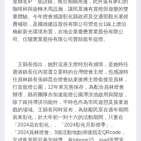
度聯名IP「柴語錄」推出相關周邊，此外還有夢幻的
咖啡杯與旋轉木馬設施，讓民眾擁有賞燈與遊樂的雙
重體驗。今年燈會感謝彰化縣政府及交通部觀光署經
費補助，及國雄建設股份有限公司營造台1線上澹泊
橋嶄新光環境布置，在地企業臺懋實業股份有限公
司、仕陽實業股份有限公司贊助龍年提燈。
王縣長指出，她對這座主燈特別有感情，是她時任
鹿港鎮長任內當選立委時的台灣燈會主燈，也感謝時
任員林鎮長張錦昆在燈會結束後將主燈銜接至員林，
打造龍燈公園，12年來完善保存，為配合員林燈會
辦理，縣府團隊亦加速龍燈公園滯洪池啟用與開放，
除了維持滯洪功能外，平時也作為市民遊憩及孩童遊
戲的場域。王縣長同時宣布，為鼓勵民眾在過年期間
前來彰化，於大年初一到十六的活動期間，只要在
「2024花在彰化」、「2024彰化月影燈季」、
「2024員林燈會」3個活動地點掃描指定QRcode，
完成集章即可參加抽獎，有iphone15、ipad等豐富