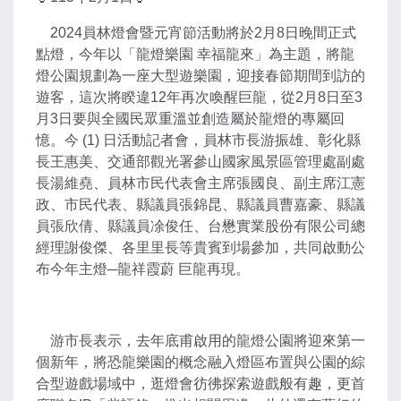
2024員林燈會暨元宵節活動將於2月8日晚間正式
點燈，今年以「龍燈樂園 幸福龍來」為主題，將龍
燈公園規劃為一座大型遊樂園，迎接春節期間到訪的
遊客，這次將睽違12年再次喚醒巨龍，從2月8日至3
月3日要與全國民眾重溫並創造屬於龍燈的專屬回
憶。今 (1) 日活動記者會，員林市長游振雄、彰化縣
長王惠美、交通部觀光署參山國家風景區管理處副處
長湯維堯、員林市民代表會主席張國良、副主席江憲
政、市民代表、縣議員張錦昆、縣議員曹嘉豪、縣議
員張欣倩、縣議員凃俊任、台懋實業股份有限公司總
經理謝俊傑、各里里長等貴賓到場參加，共同啟動公
布今年主燈─龍祥霞蔚 巨龍再現。
游市長表示，去年底甫啟用的龍燈公園將迎來第一
個新年，將恐龍樂園的概念融入燈區布置與公園的綜
合型遊戲場域中，逛燈會彷彿探索遊戲般有趣，更首