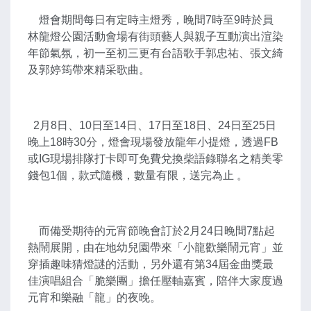
燈會期間每日有定時主燈秀，晚間7時至9時於員
林龍燈公園活動會場有街頭藝人與親子互動演出渲染
年節氣氛，初一至初三更有台語歌手郭忠祐、張文綺
及郭婷筠帶來精采歌曲。
2月8日、10日至14日、17日至18日、24日至25日
晚上18時30分，燈會現場發放龍年小提燈，透過FB
或IG現場排隊打卡即可免費兌換柴語錄聯名之精美零
錢包1個，款式隨機，數量有限，送完為止 。
而備受期待的元宵節晚會訂於2月24日晚間7點起
熱鬧展開，由在地幼兒園帶來「小龍歡樂鬧元宵」並
穿插趣味猜燈謎的活動，另外還有第34屆金曲獎最
佳演唱組合「脆樂團」擔任壓軸嘉賓，陪伴大家度過
元宵和樂融「龍」的夜晚。