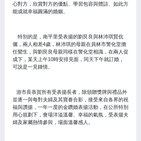
心對方，欣賞對方的優點、學習包容與體諒、如此方
能成就幸福圓滿的婚姻。
特別的是，南平里受表揚的劉艮良與林沛琪賢伉
儷，兩人相差4歲，林沛琪的母親在員林市警化堂擔
任鸞生，與劉艮良母親同樣在警化堂相識，在兩人促
成下，某天上午10時安排見面，同天下午就訂婚，
可說是一見鍾情。
游市長恭賀所有受表揚長者，除頒贈獎牌與禮品外
並逐一與每對夫婦及其寶眷合影，接受來自各界的祝
福與讚揚，一年一度的金鑽婚表揚活動，在公所特別
用心規劃下，會場洋溢溫馨、幸福的氣氛，受表揚夫
婦及家屬熱情參與，場面溫馨感人。