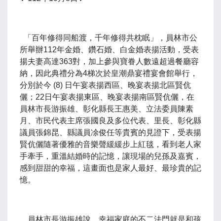
「百年修得同船渡，千年修得共枕眠」，員林市公
所舉辦112年金婚、鑽石婚、白金婚表揚活動，受表
揚夫妻高達363對，加上參與寶眷人數遠超過餐廳容
納，因此典禮分為4梯次於皇潮鼎宴禮宴會館舉行，
分別於今 (8) 日午宴表揚西區、晚宴表揚北區賢伉
儷；22日午宴表揚東區、晚宴表揚南區賢伉儷，在
員林市長游振雄、彰化縣長王惠美、立法委員陳素
月、市民代表主席張國良及多位代表、里長、彰化縣
議員張錦昆、縣議員凃俊任等貴賓的見證下，受表揚
賢伉儷隨著優雅的音樂聲緩緩步上紅毯，看到老人家
手牽手，重溫結婚時的記憶，讓現場的兒孫及嘉賓，
感到甜甜的幸福，這畫面也是家人最好、最珍貴的記
憶。
員林市長游振雄說，幸福家庭的不二法門就是和孩