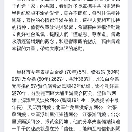
子創造「家」的共識，看到許多長輩攜手共同走過逾
半世紀堅貞不渝的愛情，實在不簡單，每對佳偶精神
飽滿，喜悅的心情都洋溢在臉上，這些夫妻相互扶持
的精神，值得後輩效法與學習，希望藉由表揚活動建
立良好社會風氣，提醒人們「懂感恩、尊孝道」傳遞
永續經營婚姻的觀念，和經營家庭的態度，藉由傳達
幸福的力量，帶給大家無限的感動。
員林市今年表揚白金婚 (70年) 5對、鑽石婚 (60年)
96對及金婚 (50年) 262對，共計363對，此次白金婚
受表揚的5對賢伉儷皆於民國42年結婚，迄今剛好屆
滿70年，分別是西區大埔里游萬合阿公、游陳乖阿
嬤；源潭里吳淡松阿公 (民國19年生，受表揚者中最
年長)、吳邱質阿嬤；北區仁美里洪紹介阿公、洪張
蘇阿嬤；東區浮圳里江崇禮阿公、江張漸阿嬤；出水
里張隔沃阿公、張黃金阿嬤，他們分享夫妻倆結褵逾
一甲子的秘訣就是在於「信任」，能夠互相信賴多關