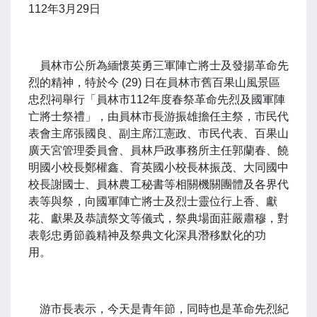
112年3月29日
員林市公所為緬懷英勇三軍陣亡將士及發揚革命先
烈的精神，特於今 (29) 日在員林市舊百果山風景區
忠烈祠舉行「員林市112年度春祭革命先烈及國軍陣
亡將士祭禮」，由員林市長游振雄擔任主祭，市民代
表會主席張國良、副主席江憲政、市民代表、百果山
廣天宮管理委員會、員林戶政事務所主任郭蘭春、饒
明國小校長鄭權鑫、育英國小校長林振茂、大同國中
校長謝國士、員林農工秘書等相關機關團體及各界代
表等與祭，向國軍陣亡將士及烈士靈位行上香、獻
花、獻果及恭讀祭文等儀式，祭典場面莊嚴肅穆，對
表彰忠勇節義精神及祭典文化深具潛移默化的功
用。
游市長表示，今天是青年節，同時也是革命先烈紀