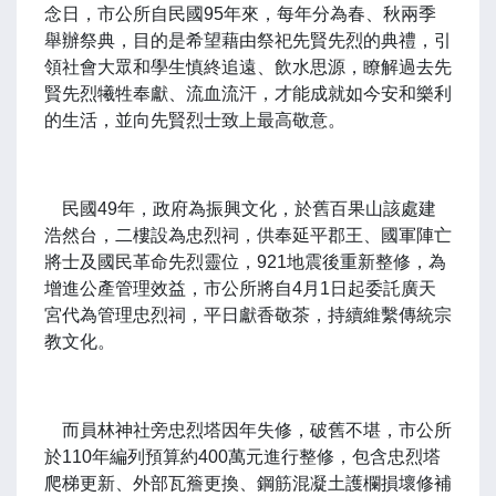
念日，市公所自民國95年來，每年分為春、秋兩季
舉辦祭典，目的是希望藉由祭祀先賢先烈的典禮，引
領社會大眾和學生慎終追遠、飲水思源，瞭解過去先
賢先烈犧牲奉獻、流血流汗，才能成就如今安和樂利
的生活，並向先賢烈士致上最高敬意。
民國49年，政府為振興文化，於舊百果山該處建
浩然台，二樓設為忠烈祠，供奉延平郡王、國軍陣亡
將士及國民革命先烈靈位，921地震後重新整修，為
增進公產管理效益，市公所將自4月1日起委託廣天
宮代為管理忠烈祠，平日獻香敬茶，持續維繫傳統宗
教文化。
而員林神社旁忠烈塔因年失修，破舊不堪，市公所
於110年編列預算約400萬元進行整修，包含忠烈塔
爬梯更新、外部瓦簷更換、鋼筋混凝土護欄損壞修補