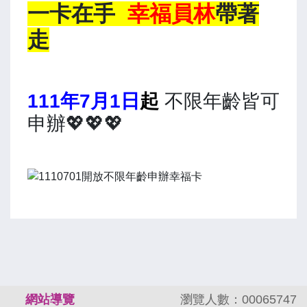
一卡在手
幸福員林
帶著
走
111年7月1日
起
不限年齡皆可
申辦💖💖💖
:::
網站導覽
瀏覽人數：00065747