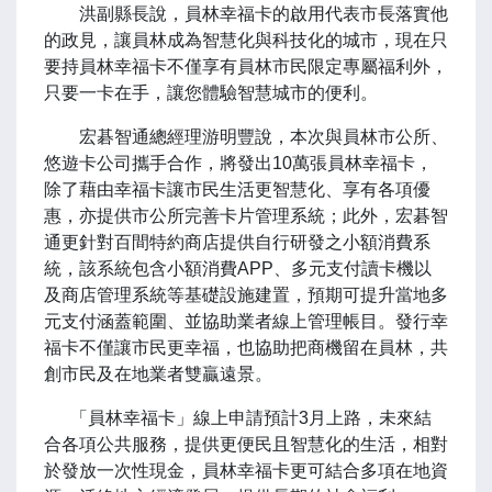
洪副縣長說，員林幸福卡的啟用代表市長落實他
的政見，讓員林成為智慧化與科技化的城市，現在只
要持員林幸福卡不僅享有員林市民限定專屬福利外，
只要一卡在手，讓您體驗智慧城市的便利。
宏碁智通總經理游明豐說，本次與員林市公所、
悠遊卡公司攜手合作，將發出10萬張員林幸福卡，
除了藉由幸福卡讓市民生活更智慧化、享有各項優
惠，亦提供市公所完善卡片管理系統；此外，宏碁智
通更針對百間特約商店提供自行研發之小額消費系
統，該系統包含小額消費APP、多元支付讀卡機以
及商店管理系統等基礎設施建置，預期可提升當地多
元支付涵蓋範圍、並協助業者線上管理帳目。發行幸
福卡不僅讓市民更幸福，也協助把商機留在員林，共
創市民及在地業者雙贏遠景。
「員林幸福卡」線上申請預計3月上路，未來結
合各項公共服務，提供更便民且智慧化的生活，相對
於發放一次性現金，員林幸福卡更可結合多項在地資