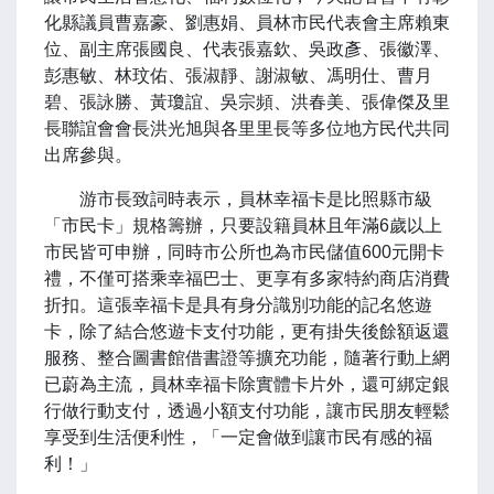
化縣議員曹嘉豪、劉惠娟、員林市民代表會主席賴東
位、副主席張國良、代表張嘉欽、吳政彥、張徽澤、
彭惠敏、林玟佑、張淑靜、謝淑敏、馮明仕、曹月
碧、張詠勝、黃瓊誼、吳宗頻、洪春美、張偉傑及里
長聯誼會會長洪光旭與各里里長等多位地方民代共同
出席參與。
游市長致詞時表示，員林幸福卡是比照縣市級
「市民卡」規格籌辦，只要設籍員林且年滿6歲以上
市民皆可申辦，同時市公所也為市民儲值600元開卡
禮，不僅可搭乘幸福巴士、更享有多家特約商店消費
折扣。這張幸福卡是具有身分識別功能的記名悠遊
卡，除了結合悠遊卡支付功能，更有掛失後餘額返還
服務、整合圖書館借書證等擴充功能，隨著行動上網
已蔚為主流，員林幸福卡除實體卡片外，還可綁定銀
行做行動支付，透過小額支付功能，讓市民朋友輕鬆
享受到生活便利性，「一定會做到讓市民有感的福
利！」