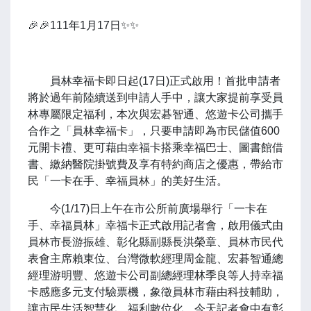
🎉🎉111年1月17日✨✨
員林幸福卡即日起(17日)正式啟用！首批申請者
將於過年前陸續送到申請人手中，讓大家提前享受員
林專屬限定福利，本次與宏碁智通、悠遊卡公司攜手
合作之「員林幸福卡」，只要申請即為市民儲值600
元開卡禮、更可藉由幸福卡搭乘幸福巴士、圖書館借
書、繳納醫院掛號費及享有特約商店之優惠，帶給市
民「一卡在手、幸福員林」的美好生活。
今(1/17)日上午在市公所前廣場舉行「一卡在
手、幸福員林」幸福卡正式啟用記者會，啟用儀式由
員林市長游振雄、彰化縣副縣長洪榮章、員林市民代
表會主席賴東位、台灣微軟經理周金龍、宏碁智通總
經理游明豐、悠遊卡公司副總經理林季良等人持幸福
卡感應多元支付驗票機，象徵員林市藉由科技輔助，
讓市民生活智慧化、福利數位化，今天記者會中有彰