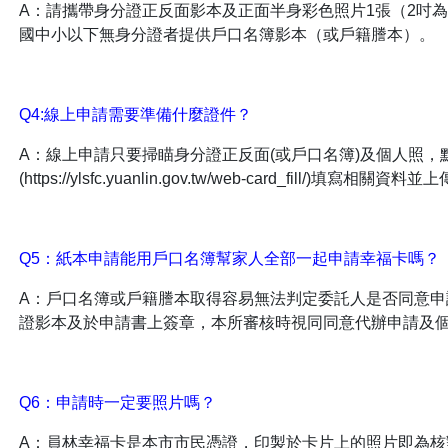
A：請攜帶身分證正反面影本及正面半身彩色照片1張（2吋
國中小以下無身分證者提供戶口名簿影本（或戶籍謄本）。
Q4:線上申請需要準備什麼證件？
A：線上申請只要掃瞄身分證正反面(或戶口名簿)及個人照，
(https://ylsfc.yuanlin.gov.tw/web-card_fill/)填寫相關
Q5：紙本申請能用戶口名簿幫家人全部一起申請幸福卡嗎？
A：戶口名簿或戶籍謄本取得容易無法判定委託人是否同意
證影本及於申請書上簽章，本所審核時視同同意代辦申請及
Q6：申請時一定要照片嗎？
A：員林幸福卡是本市市民憑證，印製於卡片上的照片即為