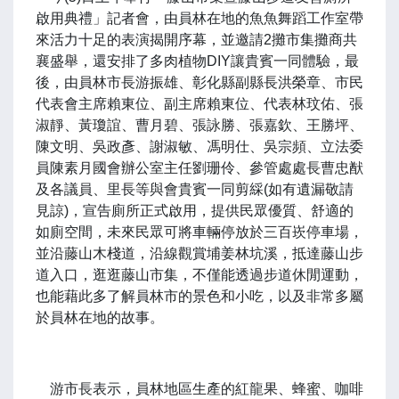
啟用典禮」記者會，由員林在地的魚魚舞蹈工作室帶
來活力十足的表演揭開序幕，並邀請2攤市集攤商共
襄盛舉，還安排了多肉植物DIY讓貴賓一同體驗，最
後，由員林市長游振雄、彰化縣副縣長洪榮章、市民
代表會主席賴東位、副主席賴東位、代表林玟佑、張
淑靜、黃瓊誼、曹月碧、張詠勝、張嘉欽、王勝坪、
陳文明、吳政彥、謝淑敏、馮明仕、吳宗頻、立法委
員陳素月國會辦公室主任劉珊伶、參管處處長曹忠猷
及各議員、里長等與會貴賓一同剪綵(如有遺漏敬請
見諒)，宣告廁所正式啟用，提供民眾優質、舒適的
如廁空間，未來民眾可將車輛停放於三百崁停車場，
並沿藤山木棧道，沿線觀賞埔姜林坑溪，抵達藤山步
道入口，逛逛藤山市集，不僅能透過步道休閒運動，
也能藉此多了解員林市的景色和小吃，以及非常多屬
於員林在地的故事。
游市長表示，員林地區生產的紅龍果、蜂蜜、咖啡