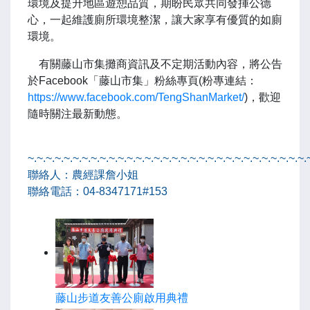
環境及提升地區遊憩品質，期盼民眾共同發揮公德
心，一起維護廁所環境整潔，讓大家享有優質的如廁
環境。
有關藤山市集攤商資訊及不定期活動內容，將公告
於Facebook「藤山市集」粉絲專頁(粉專連結：
https://www.facebook.com/TengShanMarket/
)，歡迎
隨時關注最新動態。
~.~.~.~.~.~.~.~.~.~.~.~.~.~.~.~.~.~.~.~.~.~.~.~.~.~.~.~.~.~.~.
聯絡人：農經課詹小姐
聯絡電話：04-8347171#153
藤山步道友善公廁啟用典禮