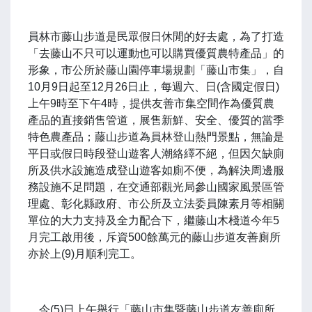
員林市藤山步道是民眾假日休閒的好去處，為了打造
「去藤山不只可以運動也可以購買優質農特產品」的
形象，市公所於藤山園停車場規劃「藤山市集」，自
10月9日起至12月26日止，每週六、日(含國定假日)
上午9時至下午4時，提供友善市集空間作為優質農
產品的直接銷售管道，展售新鮮、安全、優質的當季
特色農產品；藤山步道為員林登山熱門景點，無論是
平日或假日時段登山遊客人潮絡繹不絕，但因欠缺廁
所及供水設施造成登山遊客如廁不便，為解決周邊服
務設施不足問題，在交通部觀光局參山國家風景區管
理處、彰化縣政府、市公所及立法委員陳素月等相關
單位的大力支持及全力配合下，繼藤山木棧道今年5
月完工啟用後，斥資500餘萬元的藤山步道友善廁所
亦於上(9)月順利完工。
今(5)日上午舉行「藤山市集暨藤山步道友善廁所