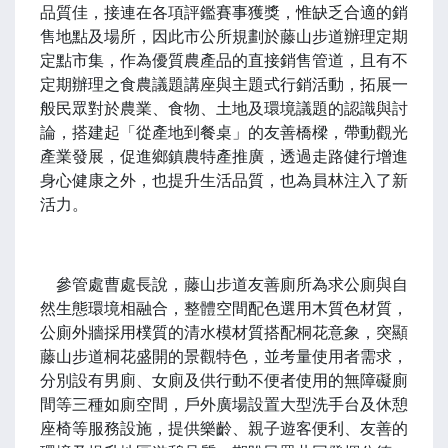
品質佳，接連在各項評鑑賽事獲獎，惟缺乏合適的銷
售地點及場所，因此市公所規劃於藤山步道辦理定期
定點市集，作為優質農產品的直接銷售管道，且有不
定期辦理之食農議題講座與主題式行銷活動，拓展一
般民眾對於農業、食物、土地及環境議題的認識與討
論，搭建起「從產地到餐桌」的友善橋樑，帶動觀光
產業發展，促進鄉鎮農特產推廣，透過走路健行增進
身心健康之外，也提升生活品質，也為員林注入了新
活力。
參管處曹處長說，藤山步道友善廁所為求公廁與自
然生態環境相融合，整體空間配色選用木質色材質，
公廁外牆採用樸質的清水模材質搭配桐花意象，突顯
藤山步道桐花盛開的景觀特色，並考量使用者需求，
分別設有男廁、女廁及供行動不便者使用的無障礙廁
間等三種如廁空間，戶外廣場設置大型洗手台及休憩
座椅等服務設施，提供樂齡、親子遊客便利、友善的