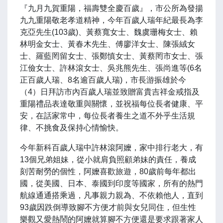
『九月九賀重陽，福壽雙全慶百歲』，市公所為發揚
九九重陽敬老孝道精神，今年百歲人瑞年紀最長為李
克亞先生(103歲)、黃蔡寬女士、魏虞珊梅女士、賴
林明金女士、黃春木先生、傅廖洋女士、陳張絨女
士、羅藍罔留女士、張鄭慎女士、黃蔡罔市女士、張
江儉女士、許林滾女士、吳兆熊先生、張尚進等(6名
正百歲人瑞、8名逾百歲人瑞)，市長游振雄於今
（4）日拜訪市內百歲人瑞並致贈富貴吉祥金戒指及
重陽禮品表達敬重與關懷，並祝福每位長者健康、平
安，在話家常中，每位長者養生之道不外乎生活規
律、不挑食及保持心情愉快。
今年新科百歲人瑞中許林滾阿嬤，家中排行老大，有
13個兄弟姐妹，從小就肩負照顧弟妹的責任，養成
刻苦耐勞的個性，阿嬤喜歡旅遊，80歲前每年都出
國，從美國、日本、泰國到印度等國家，所有的熱門
航線通通搭乘過，凡事親力親為、不依賴他人，直到
93歲因跌倒導致腳不方便才前與女兒同住，但生性
樂觀又愛熱鬧的阿嬤就算腳不方便還是要求跟著家人