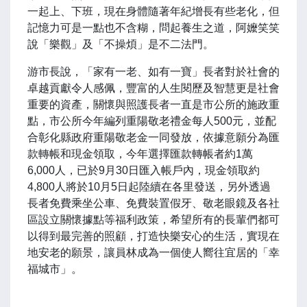
一起上、下班，現在身體隨著年紀增長有些老化，但
記憶力可是一點也不含糊，問起養生之道，阿嬤笑笑
說「樂觀」及「不操煩」是不二法門。
游市長說，「家有一老、如有一寶」長者對於社會的
卓越貢獻令人感佩，豐富的人生閱歷及智慧更是社會
重要的資產，關懷與照護長者一直是市公所的施政重
點，市公所今年編列重陽敬老禮金每人500元，並配
合彰化縣政府重陽敬老金一同發放，依據意願分為匯
款轉帳和現金領取，今年選擇匯款轉帳者約1萬
6,000人，已於9月30日匯入帳戶內，現金領取約
4,800人將於10月5日起陸續在各里發送，另外透過
長者免費乘坐公車、免費裝置假牙、敬老眼鏡及各社
區設立關懷據點等福利政策，希望所有的長輩們都可
以得到最完善的照顧，打造快樂安心的生活，實現在
地安老的願景，讓員林成為一個使人嚮往宜居的「幸
福城市」。