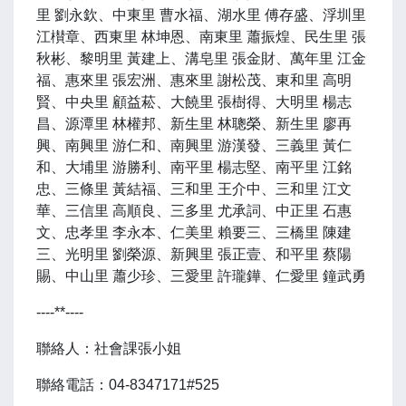
里 劉永欽、中東里 曹水福、湖水里 傅存盛、浮圳里
江櫕章、西東里 林坤恩、南東里 蕭振煌、民生里 張
秋彬、黎明里 黃建上、溝皂里 張金財、萬年里 江金
福、惠來里 張宏洲、惠來里 謝松茂、東和里 高明
賢、中央里 顧益菘、大饒里 張樹得、大明里 楊志
昌、源潭里 林權邦、新生里 林聰榮、新生里 廖再
興、南興里 游仁和、南興里 游漢發、三義里 黃仁
和、大埔里 游勝利、南平里 楊志堅、南平里 江銘
忠、三條里 黃結福、三和里 王介中、三和里 江文
華、三信里 高順良、三多里 尤承詞、中正里 石惠
文、忠孝里 李永本、仁美里 賴要三、三橋里 陳建
三、光明里 劉榮源、新興里 張正壹、和平里 蔡陽
賜、中山里 蕭少珍、三愛里 許瓏鏵、仁愛里 鐘武勇
----**----
聯絡人：社會課張小姐
聯絡電話：04-8347171#525