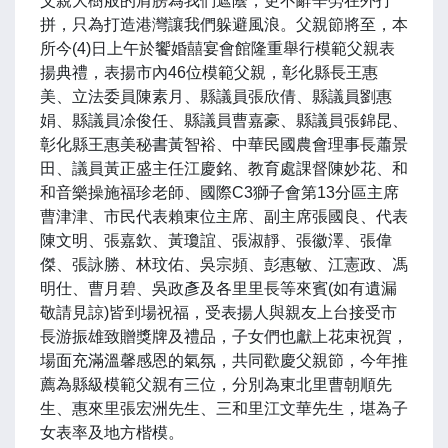
父親大樹般的肩膀為我們遮蔭，更不辭辛勞在外打
拼，只為打造港灣讓我們躲避風浪。父親節將至，本
所今(4)日上午於饗婚囍宴會館隆重舉行模範父親表
揚典禮，表揚市內46位模範父親，彰化縣長王惠
美、立法委員陳素月、縣議員張欣倩、縣議員劉惠
娟、縣議員凃俊任、縣議員曹嘉豪、縣議員張錦昆、
彰化縣王惠美秘書黃智裕、中華民國農會理事長蕭景
田、議員黃正盛主任江慶銘、教育處課督陳妙花、和
和音樂操施福珍老師、國際C3獅子會第13分區主席
曹津津、市民代表賴東位主席、副主席張國良、代表
陳文明、張嘉欽、黃瓊誼、張淑靜、張徽澤、張偉
傑、張詠勝、林玟佑、吳宗頻、彭惠敏、江憲政、馮
明仕、曹月碧、吳政彥及各里里長等來賓(如有遺漏
敬請見諒)皆到場祝福，受表揚人與親友上台接受市
長游振雄致贈獎牌及禮品，子女們也獻上花束祝賀，
場面充滿溫馨感恩的氣氛，共同歡慶父親節，今年推
薦為縣級模範父親有三位，分別為東北里曹朝順先
生、惠來里張宏洲先生、三和里江文華先生，堪為子
女表率及地方楷模。