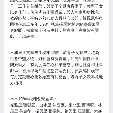
惠來里張宏洲先生現年81歲，友愛手足、孝順父
母，工作刻苦耐勞，與妻子辛勤撫育妻子，教育子女
以身作則，個個皆有正當職業，與人相處和顏悅色，
敦親睦鄰，平時亦熱心助人且熱心公益，於鳳凰谷鳥
園擔任志工多年，98年執筆張厝村村史紀錄張家歷
史紀聞，探索鄉土保留史料，對家庭、家庭皆有貢
獻，足堪表揚。
三和里江文華先生現年62歲，教育子女有成，均為
社會中堅人物，對社會有所貢獻，江先生個性正直，
樂於助人，有高度責任心和榮譽感，關心社會和社區
鄰里，被推舉為江種德堂管理委員，負責編輯族譜，
每月定期善心捐款給慈濟功德會，堪為子女表率及地
方楷模。
本市108年模範父親名單：
崙雅里 張朝意、出水里 陳國應、東北里 曹朝順、林
厝里 吳金印、振興里 張振純、鎮興里 江國臣、大峯