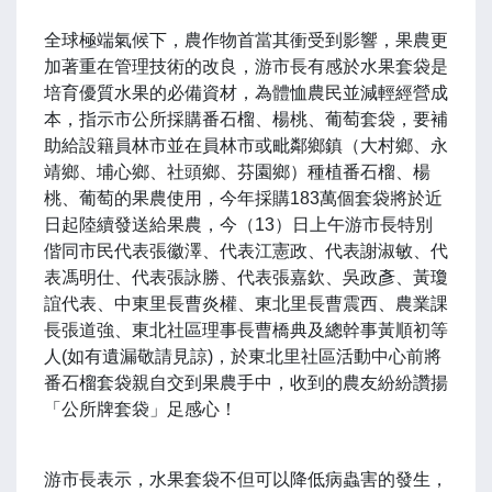
全球極端氣候下，農作物首當其衝受到影響，果農更
加著重在管理技術的改良，游市長有感於水果套袋是
培育優質水果的必備資材，為體恤農民並減輕經營成
本，指示市公所採購番石榴、楊桃、葡萄套袋，要補
助給設籍員林市並在員林市或毗鄰鄉鎮（大村鄉、永
靖鄉、埔心鄉、社頭鄉、芬園鄉）種植番石榴、楊
桃、葡萄的果農使用，今年採購183萬個套袋將於近
日起陸續發送給果農，今（13）日上午游市長特別
偕同市民代表張徽澤、代表江憲政、代表謝淑敏、代
表馮明仕、代表張詠勝、代表張嘉欽、吳政彥、黃瓊
誼代表、中東里長曹炎權、東北里長曹震西、農業課
長張道強、東北社區理事長曹橋典及總幹事黃順初等
人(如有遺漏敬請見諒)，於東北里社區活動中心前將
番石榴套袋親自交到果農手中，收到的農友紛紛讚揚
「公所牌套袋」足感心！
游市長表示，水果套袋不但可以降低病蟲害的發生，