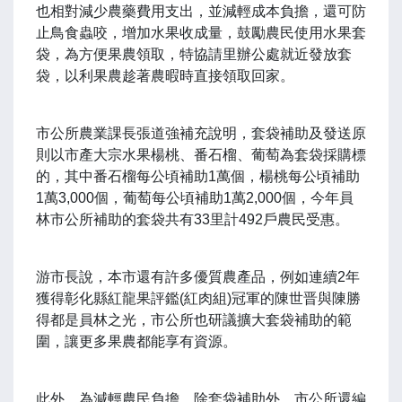
也相對減少農藥費用支出，並減輕成本負擔，還可防
止鳥食蟲咬，增加水果收成量，鼓勵農民使用水果套
袋，為方便果農領取，特協請里辦公處就近發放套
袋，以利果農趁著農暇時直接領取回家。
市公所農業課長張道強補充說明，套袋補助及發送原
則以市產大宗水果楊桃、番石榴、葡萄為套袋採購標
的，其中番石榴每公頃補助1萬個，楊桃每公頃補助
1萬3,000個，葡萄每公頃補助1萬2,000個，今年員
林市公所補助的套袋共有33里計492戶農民受惠。
游市長說，本市還有許多優質農產品，例如連續2年
獲得彰化縣紅龍果評鑑(紅肉組)冠軍的陳世晋與陳勝
得都是員林之光，市公所也研議擴大套袋補助的範
圍，讓更多果農都能享有資源。
此外，為減輕農民負擔，除套袋補助外，市公所還編