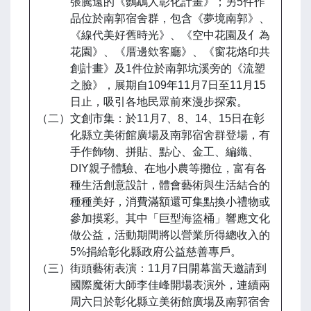
張騰遠的《鸚鵡人彰化計畫》；另5件作
品位於南郭宿舍群，包含《夢境南郭》、
《線代美好舊時光》、《空中花園及亻為
花園》、《厝邊欸客廳》、《窗花烙印共
創計畫》及1件位於南郭坑溪旁的《流塑
之臉》，展期自109年11月7日至11月15
日止，吸引各地民眾前來漫步探索。
（二）文創市集：於11月7、8、14、15日在彰
化縣立美術館廣場及南郭宿舍群登場，有
手作飾物、拼貼、點心、金工、編織、
DIY親子體驗、在地小農等攤位，富有各
種生活創意設計，體會藝術與生活結合的
種種美好，消費滿額還可集點換小禮物或
參加摸彩。其中「巨型海盜桶」響應文化
做公益，活動期間將以營業所得總收入的
5%捐給彰化縣政府公益慈善專戶。
（三）街頭藝術表演：11月7日開幕當天邀請到
國際魔術大師李佳峰開場表演外，連續兩
周六日於彰化縣立美術館廣場及南郭宿舍