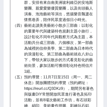
群，安排有來自南美洲玻利維亞的安地斯
樂團、親愛愛樂優質樂團，以及街頭藝人
演奏、泡泡藝術等演出，悠揚樂音飄盪在
懷舊巷弄，陪伴民眾度過假日小時光。
（四）藝術走讀美美藝術小散步三部曲：以彰化
的重要年代與建築特色規劃主題小旅行，
設計彰化不同年代與觀察方式為主題，本
活動共分成三部曲、六個梯次，第一部曲
為城裡的信仰美學、第二部曲為日本時代
的浪漫彰化、第三部曲為藝術就在八卦山
下，帶領大家以散步的方式看見彰化的藝
術街景，參加活動可獲得彰化特色明信片
1組。
（五）預約導覽：11月7日至15日（周一、周二
休息）開放團體預約導覽（預約網址：
https://reurl.cc/Q3DKz9），期間另有著色
與版畫DIY常態開放民眾進行著色及拓印
活動，並有8場次藝術工作坊，有石頭彩
繪、絹印、美術畫作拼圖、彩繪玩石鋁