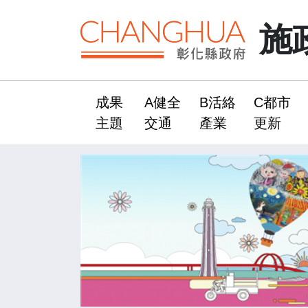
施
成果
A健全
B活絡
C都市
:::
主題
交通
產業
更新