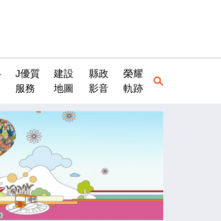
心
J優質
建設
縣政
榮耀
服務
地圖
影音
軌跡