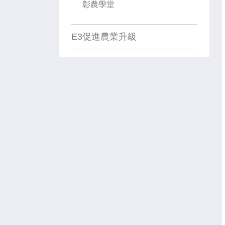
彰農學堂
E3促進農業升級