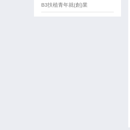
B3扶植青年就(創)業