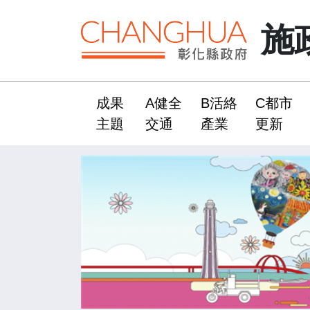
施
成果
A健全
B活絡
C都市
:::
主題
交通
產業
更新