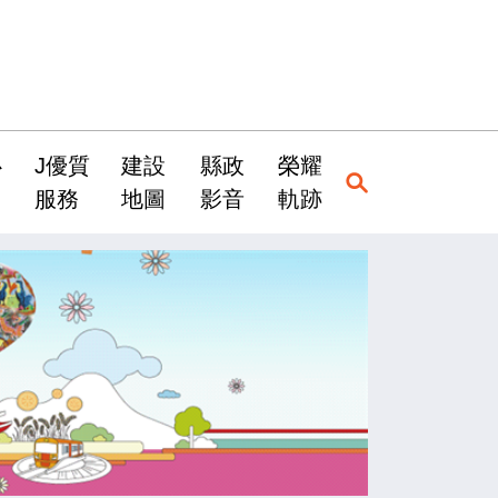
心
J優質
建設
縣政
榮耀
服務
地圖
影音
軌跡