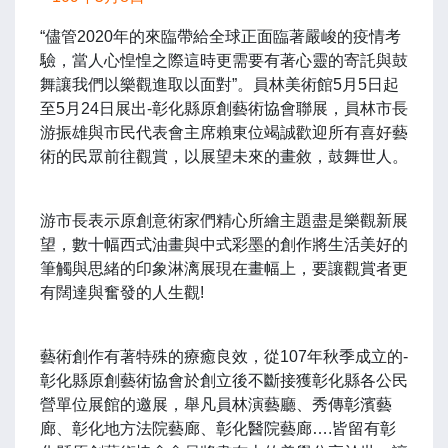
“儘管2020年的來臨帶給全球正面臨著嚴峻的疫情考
驗，當人心惶惶之際這時更需要有著心靈的寄託與鼓
舞讓我們以樂觀進取以面對”。員林美術館5月5日起
至5月24日展出-彰化縣原創藝術協會聯展，員林市長
游振雄與市民代表會主席賴東位竭誠歡迎所有喜好藝
術的民眾前往觀賞，以展望未來的畫敘，鼓舞世人。
游市長表示原創意術家們精心所繪主題盡是樂觀新展
望，數十幅西式油畫與中式彩墨的創作將生活美好的
筆觸與思緒的印象淋漓展現在畫幅上，要讓觀賞者更
有闊達與奮發的人生觀!
藝術創作有著特殊的療癒良效，從107年秋季成立的-
彰化縣原創藝術協會於創立後不斷接獲彰化縣各公民
營單位展館的邀展，舉凡員林演藝廳、秀傳彰濱藝
廊、彰化地方法院藝廊、彰化醫院藝廊….皆留有彰