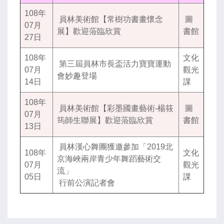
108年
員林美術館【常樹功書畫懷念
圖
07月
展】歡迎蒞臨欣賞
書館
27日
108年
文化
第三屆員林市長盃活力寶寶運動
07月
觀光
會妙趣登場
14日
課
108年
員林美術館【彩墨國畫藝術-楊筱
圖
07月
筠師生聯展】歡迎蒞臨欣賞
書館
13日
員林漢心舞團獲邀參加「2019北
108年
文化
京海峽兩岸青少年舞蹈藝術交
07月
觀光
流」
05日
課
行前公演記者會