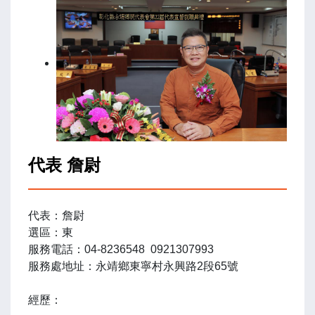
代表 詹尉
代表：詹尉
選區：東
服務電話：04-8236548 0921307993
服務處地址：永靖鄉東寧村永興路2段65號
經歷：