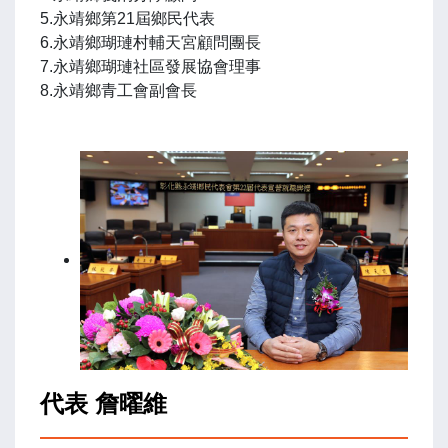
5.永靖鄉第21屆鄉民代表
6.永靖鄉瑚璉村輔天宮顧問團長
7.永靖鄉瑚璉社區發展協會理事
8.永靖鄉青工會副會長
代表 詹曜維