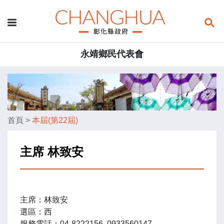
永靖鄉民代表會
首頁
>
本屆(第22屆)
主席 林致安
主席：林致安
選區：西
服務電話：04-8222156 0933560147