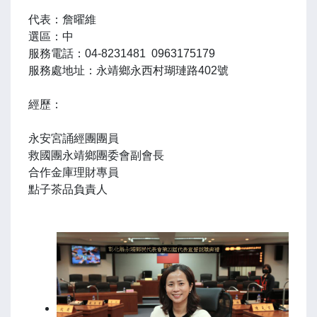
代表：詹曜維
選區：中
服務電話：04-8231481 0963175179
服務處地址：永靖鄉永西村瑚璉路402號
經歷：
永安宮誦經團團員
救國團永靖鄉團委會副會長
合作金庫理財專員
點子茶品負責人