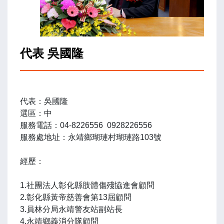
代表 吳國隆
代表：吳國隆
選區：中
服務電話：04-8226556 0928226556
服務處地址：永靖鄉瑚璉村瑚璉路103號
經歷：
1.社團法人彰化縣肢體傷殘協進會顧問
2.彰化縣黃帝慈善會第13屆顧問
3.員林分局永靖警友站副站長
4.永靖鄉義消分隊顧問