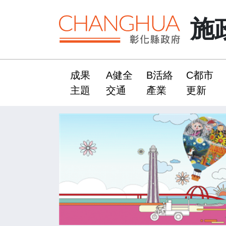
施
成果
A健全
B活絡
C都市
:::
主題
交通
產業
更新