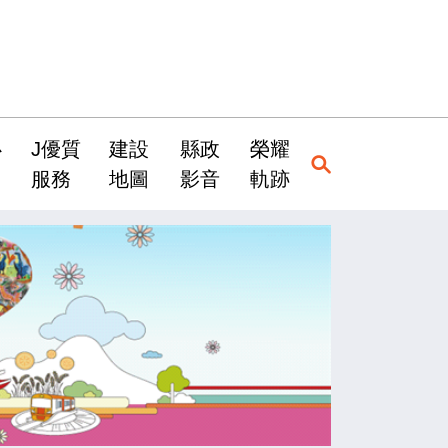
心
J優質
建設
縣政
榮耀
服務
地圖
影音
軌跡