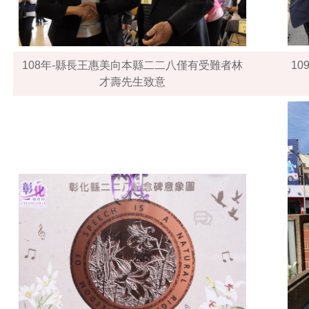
108年-縣長王惠美向本縣二二八僅有受難者林
1
才壽先生致意