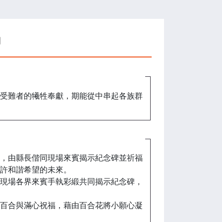
動
受難者的犧牲奉獻，期能從中串起各族群
，由縣長偕同現場來賓揭示紀念碑並祈福
許和諧希望的未來。
現場各界來賓手執彩緞共同揭示紀念碑，
百合與滿心祝福，藉由百合花將小願心凝