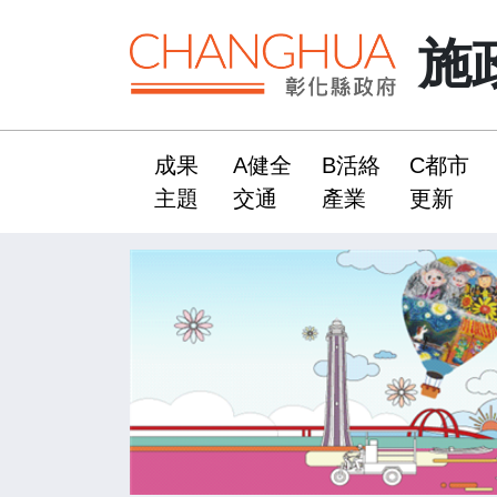
施
成果
A健全
B活絡
C都市
:::
主題
交通
產業
更新