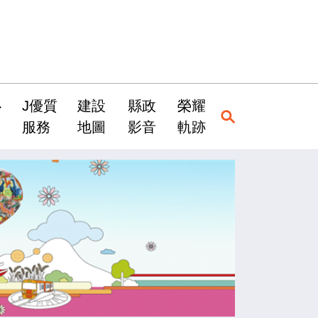
心
J優質
建設
縣政
榮耀
服務
地圖
影音
軌跡