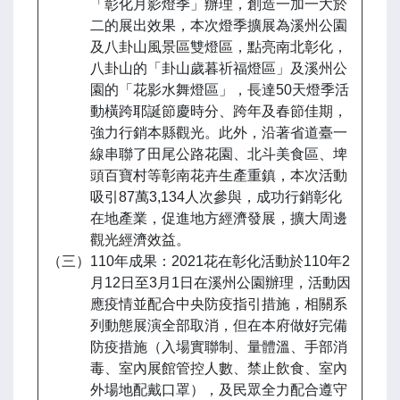
「彰化月影燈季」辦理，創造一加一大於
二的展出效果，本次燈季擴展為溪州公園
及八卦山風景區雙燈區，點亮南北彰化，
八卦山的「卦山歲暮祈福燈區」及溪州公
園的「花影水舞燈區」，長達50天燈季活
動橫跨耶誕節慶時分、跨年及春節佳期，
強力行銷本縣觀光。此外，沿著省道臺一
線串聯了田尾公路花園、北斗美食區、埤
頭百寶村等彰南花卉生產重鎮，本次活動
吸引87萬3,134人次參與，成功行銷彰化
在地產業，促進地方經濟發展，擴大周邊
觀光經濟效益。
（三）110年成果：2021花在彰化活動於110年2
月12日至3月1日在溪州公園辦理，活動因
應疫情並配合中央防疫指引措施，相關系
列動態展演全部取消，但在本府做好完備
防疫措施（入場實聯制、量體溫、手部消
毒、室內展館管控人數、禁止飲食、室內
外場地配戴口罩），及民眾全力配合遵守