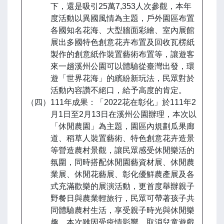
下，還是吸引25萬7,353人次參觀，本年
度活動以異國風情為主題，戶外園區布置
各國知名花海、大型牆面彩繪、室內展館
展出多國特色創意花卉布置及回收瓦楞紙
製作的創意紙作裝置藝術布置等，讓遊客
來一趟溪州公園可以體驗從臺灣出發，環
遊「世界花海」的繽紛新玩法，民眾對於
活動內容讚不絕口，給予高度的肯定。
（四）111年成果：「2022花在彰化」於111年2
月1日至2月13日在溪州公園辦理，本次以
「休閒農園」為主題，園區內規劃瓜果廊
道、稻草人裝置藝術、特色創意花卉造景
等營造農村景觀，讓民眾感受休閒樂活的
氛圍，同時搭配休閒園藝資材展、休閒農
業展、休閒花藝展、彰化優鮮農產展及各
式充滿歡樂的展演活動，更首度舉辦親子
野餐日與農業輕旅行，民眾可帶著孩子共
同體驗農村生活，享受親子時光與休閒樂
趣，本次雖因受疫情影響，取消兒童遊戲