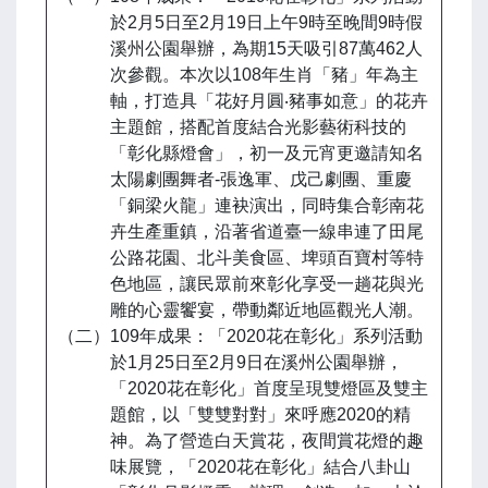
於2月5日至2月19日上午9時至晚間9時假
溪州公園舉辦，為期15天吸引87萬462人
次參觀。本次以108年生肖「豬」年為主
軸，打造具「花好月圓‧豬事如意」的花卉
主題館，搭配首度結合光影藝術科技的
「彰化縣燈會」，初一及元宵更邀請知名
太陽劇團舞者-張逸軍、戊己劇團、重慶
「銅梁火龍」連袂演出，同時集合彰南花
卉生產重鎮，沿著省道臺一線串連了田尾
公路花園、北斗美食區、埤頭百寶村等特
色地區，讓民眾前來彰化享受一趟花與光
雕的心靈饗宴，帶動鄰近地區觀光人潮。
（二）109年成果：「2020花在彰化」系列活動
於1月25日至2月9日在溪州公園舉辦，
「2020花在彰化」首度呈現雙燈區及雙主
題館，以「雙雙對對」來呼應2020的精
神。為了營造白天賞花，夜間賞花燈的趣
味展覽，「2020花在彰化」結合八卦山