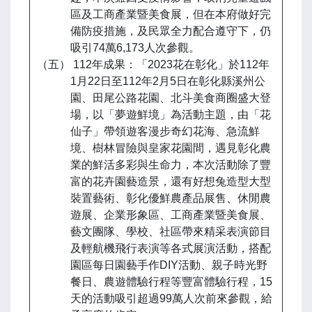
區及工商產業暨美食展，但在本府做好完
備防疫措施，及民眾全力配合遵守下，仍
吸引74萬6,173人次參觀。
（五） 112年成果：「2023花在彰化」於112年
1月22日至112年2月5日在彰化縣溪州公
園、田尾公路花園、北斗美食商圈盛大登
場，以「夢遊鮮境」為活動主題，由「花
仙子」帶領遊客漫步奇幻花海、急流鮮
境、樹林冒險與皇家花園間，遇見彰化農
業的鮮活多彩與生命力，本次活動除了豐
富的花卉園藝造景，還有好想兔造型大型
裝置藝術、彰化優鮮農產品展售、休閒農
遊展、企業形象區、工商產業暨美食展、
藝文團隊、學校、社區帶來精采表演節目
及輕航機飛行表演等各式展演活動，搭配
園區每日園藝手作DIY活動、親子時光野
餐日、農遊體驗行程等豐富體驗行程，15
天的活動吸引超過99萬人次前來參觀，給