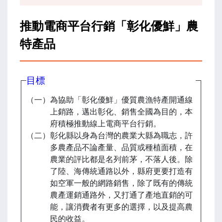
推動電商平台行銷「彰化優鮮」農
特產品
目標
（一）為協助「彰化優鮮」優質農漁特產開通線
上銷路，邁出彰化、銷售全國為目的，本
府積極推動線上電商平台行銷。
（二）彰化縣以身為台灣的農業大縣為職志，許
多農產品不論產量、品質或種植面積，在
農業的評比都是名列前茅，不落人後。除
了陸、海傳統通路以外，縣府更要打造有
如空軍一般的網路銷售，除了既有的傳統
農產運銷通路外，又打通了產地直銷的可
能，讓消費者有更多的選擇，以及提高農
民的收益。