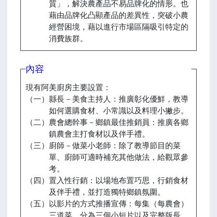
質」，解決農產品不易品牌化的情形。也
藉由品牌化凸顯產品的差異性，突破小農
經營困境，藉以進行市場區隔吸引特定的
消費族群。
內容
現有阿美廚房主要設置：
（一）縣長－美食主持人：推廣彰化優鮮，教導
如何選購食材、小常識以及料理小撇步。
（二）農會總幹事－鄉鎮最佳推銷員：推廣各鄉
鎮農會主打食材以及伴手禮。
（三）廚師－做菜小老師：除了教導節目的菜
單、廚師可適時補充其他做法，給觀眾參
考。
（四）置入性行銷：以場地布置巧思，行銷食材
及伴手禮，並打造獨特鄉鎮氛圍。
（五）以影片的方式推播宣傳：每集（每農會）
三道菜，分為三個小短片以及完整版長