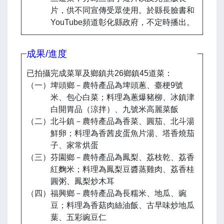
片，供不同宣傳受眾使用。於縣長臉書和
YouTube頻道彰化縣政府，不定時播出。
成果/進度
已拍攝完成菜單及鄉鎮共26鄉鎮45道菜：
（一）埤頭鄉－農特產品為埤頭蔥、臺梗9號
米、包心白菜；料理為蔥爆豬柳、冰鎮津
白開胃品（涼拌）、九號米高麗菜飯
（二）北斗鎮－農特產品為香菜、圓茄、北斗湯
鮮卵；料理為香茜皮蛋魚片湯、塔香燒茄
子、家常烘蛋
（三）芬園鄉－農特產品為鳳梨、荔枝乾、荔香
紅麴米；料理為鳳梨豆醬蒸雞肉、荔香桂
圓粥、鳳梨炒木耳
（四）福興鄉－農特產品為長糯米、地瓜、豌
豆；料理為香菇肉絲油飯、古早味炒地瓜
葉、五彩豌豆仁