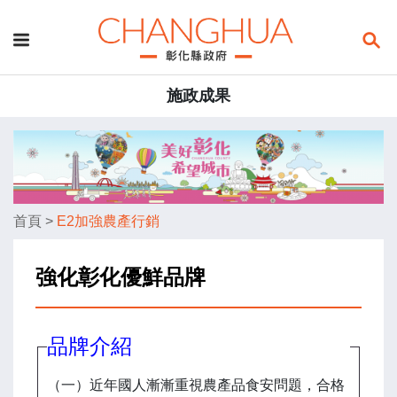
施政成果
首頁
>
E2加強農產行銷
強化彰化優鮮品牌
品牌介紹
（一）近年國人漸漸重視農產品食安問題，合格