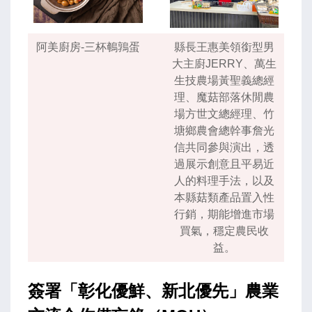
阿美廚房-三杯鵪鶉蛋
縣長王惠美領銜型男
大主廚JERRY、萬生
生技農場黃聖義總經
理、魔菇部落休閒農
場方世文總經理、竹
塘鄉農會總幹事詹光
信共同參與演出，透
過展示創意且平易近
人的料理手法，以及
本縣菇類產品置入性
行銷，期能增進市場
買氣，穩定農民收
益。
簽署「彰化優鮮、新北優先」農業