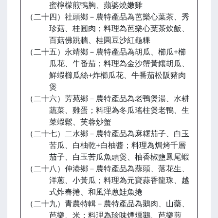
蜜檸檬煎鴨胸、蘋婆燒嫩雞
（二十四）社頭鄉－農特產品為芭樂心葉茶、秀
珍菇、桂圓肉；料理為芭樂心葉茶炊飯、
百菇佛跳牆、桂圓豆沙紅龜粿
（二十五）永靖鄉－農特產品為胡瓜、櫛瓜+櫛
瓜花、牛番茄；料理為金沙蟹黃鑲胡瓜、
鮮蝦櫛瓜絲+炸櫛瓜花、牛番茄松阪豬肉
煲
（二十六）芳苑鄉－農特產品為老鴨煲湯、水耕
蔬菜、雞蛋；料理為冬瓜瑤柱煲老鴨、生
菜蝦鬆、芙蓉炒蟹
（二十七）二水鄉－農特產品為麻糬茄子、白玉
苦瓜、白柚乾+白柚醬；料理為焗烤千層
茄子、白玉苦瓜魚頭煲、柚香椒鹽鳳尾蝦
（二十八）伸港鄉－農特產品為蒜頭、落花生、
洋蔥、小黃瓜；料理為元寶蒜香龍珠、越
式炸春捲、和風洋蔥鮭魚捲
（二十九）青農特輯－農特產品為鵝肉、山藥、
芭樂、米；料理為珍味煙燻鵝、芭樂煎