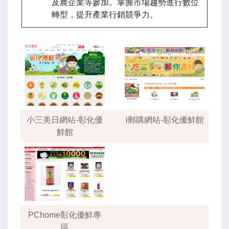
及農企業等參加。掌握市場趨勢進行數位
轉型，提升產業行銷競爭力。
小三美日網站-彰化優
i郵購網站-彰化優鮮館
鮮館
PChome彰化優鮮專
區