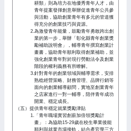
耕類」則為培力在地優秀青年人才，由
青年提案發揮創意舉辦促進青年公共參
與活動，協助創業青年有多元的管道獲
得充分的創業技巧與資源。
2.為激發青年能量，鼓勵青年勇敢跨出創
業的第一步，舉辦「彰化縣青年創業獎
勵補助說明會」，輔導青年撰寫創業計
畫書，協助青年順利取得創業補助，並
強化創業青年對於現行勞動法令及創業
階段的權利義務有所瞭解。
3.針對青年的創業領域與輔導需求，安排
熟稔經營策略、財務管理、品牌行銷等
面向的創業輔導顧問，實地至創業青年
之店家進行一對一輔導，陪伴青年成功
開業、穩定成長。
（五）提供青年穩定就業獎勵津貼
1.「青年職場實習創薪加倍領獎勵計
畫」：為協助15-29歲在校生畢業後能
順利與就業市場接軌，結合產官學三方