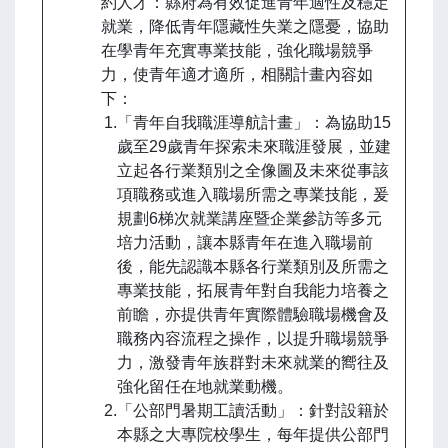
約人才：縣府為有效促進青年適性及穩定
就業，降低青年隱藏性失業之隱憂，協助
在學青年充實專業技能，強化職場競爭
力，使青年適才適所，相關計畫內容如
下：
1.「青年自我職涯導航計畫」：為協助15
歲至29歲青年探索未來職涯發展，並建
立起各行業類別之全像圖及未來從事該
項職務或進入職場所需之專業技能，爰
規劃6梯次就業講座暨企業參訪等多元
培力活動，讓本縣青年在進入職場前
後，能先認識本縣各行業類別及所需之
專業技能，拓展青年對自我能力培養之
前瞻，亦提供青年實際體驗職場機會及
職務內容流程之操作，以提升職場競爭
力，激發青年族群對未來就業的嚮往及
強化留任在地就業動機。
2.「公部門暑期工讀活動」：針對設籍於
本縣之大專院校學生，每年提供公部門