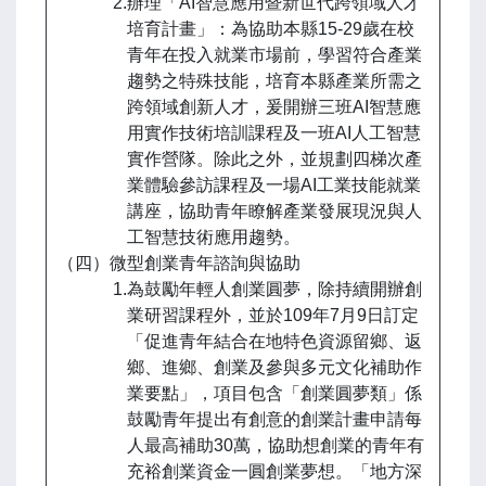
2.辦理「AI智慧應用暨新世代跨領域人才
培育計畫」：為協助本縣15-29歲在校
青年在投入就業市場前，學習符合產業
趨勢之特殊技能，培育本縣產業所需之
跨領域創新人才，爰開辦三班AI智慧應
用實作技術培訓課程及一班AI人工智慧
實作營隊。除此之外，並規劃四梯次產
業體驗參訪課程及一場AI工業技能就業
講座，協助青年瞭解產業發展現況與人
工智慧技術應用趨勢。
（四）微型創業青年諮詢與協助
1.為鼓勵年輕人創業圓夢，除持續開辦創
業研習課程外，並於109年7月9日訂定
「促進青年結合在地特色資源留鄉、返
鄉、進鄉、創業及參與多元文化補助作
業要點」，項目包含「創業圓夢類」係
鼓勵青年提出有創意的創業計畫申請每
人最高補助30萬，協助想創業的青年有
充裕創業資金一圓創業夢想。「地方深