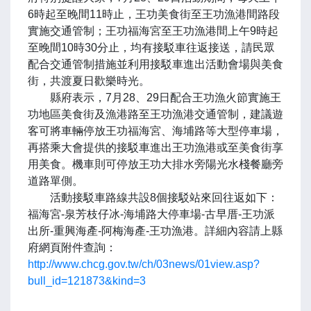
6時起至晚間11時止，王功美食街至王功漁港間路段
實施交通管制；王功福海宮至王功漁港間上午9時起
至晚間10時30分止，均有接駁車往返接送，請民眾
配合交通管制措施並利用接駁車進出活動會場與美食
街，共渡夏日歡樂時光。
縣府表示，7月28、29日配合王功漁火節實施王
功地區美食街及漁港路至王功漁港交通管制，建議遊
客可將車輛停放王功福海宮、海埔路等大型停車場，
再搭乘大會提供的接駁車進出王功漁港或至美食街享
用美食。機車則可停放王功大排水旁陽光水棧餐廳旁
道路單側。
活動接駁車路線共設8個接駁站來回往返如下：
福海宮-泉芳枝仔冰-海埔路大停車場-古早厝-王功派
出所-重興海產-阿梅海產-王功漁港。詳細內容請上縣
府網頁附件查詢：
http://www.chcg.gov.tw/ch/03news/01view.asp?
bull_id=121873&kind=3