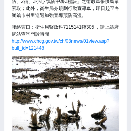
防、2補、3小心 慎防中暑3秘訣」之衛教單張供民眾
索取；此外，衛生局亦規劃行動宣導車，即日起至各
鄉鎮市村里巡迴加強宣導預防高溫。
聯絡窗口：衛生局醫政科7115141轉305 ，請上縣府
網站查詢門診時間
http://www.chcg.gov.tw/ch/03news/01view.asp?
bull_id=121448