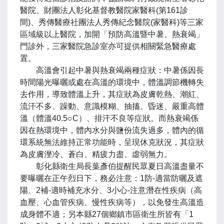
醫院、財團法人彰化基督教醫院家醫科(第161診
間)、秀傳醫療社團法人秀傳紀念醫院(家醫科)等三家
區域級以上醫院，加開「預防高溫暨中暑、熱衰竭」
門診外，三家醫院急診室亦可提供相關緊急醫療處
置。
高溫會引起中暑與熱衰竭兩種症狀：中暑係因長
時間陽光曝曬或處在高溫的環境中，體溫調節機轉失
去作用，導致體溫上升，其症狀為皮膚乾熱、潮紅、
流汗不多、躁動、意識模糊、抽搐、昏迷、嚴重高體
溫（體溫40.5○C）、排汗不良等症狀。而熱衰竭係
因在熱環境中，體內水分與鹽份流失過多，體內的循
環系統無法維持正常功能時，呈現休克狀況，其症狀
為皮膚溼冷、蒼白、精疲力盡、虛弱無力。
彰化縣衛生局長葉彥伯提醒民眾夏日高溫盡量不
要曝曬在正午烈日下，務必注意：1防-適當防曬及遮
陽、2補-適時補充水分、3小心-注意潛在性疾病（高
血壓、心血管疾病、慢性疾病等），以免發生高溫造
成身體不適；另本縣27個鄉鎮市區衛生所皆有「1