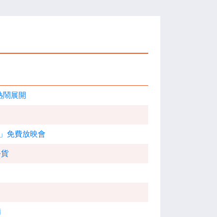
熱鬧展開
」
」免費放映會
手貨
備