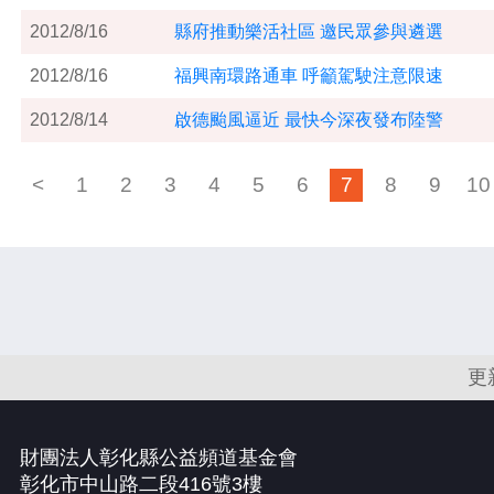
2012/8/16
縣府推動樂活社區 邀民眾參與遴選
2012/8/16
福興南環路通車 呼籲駕駛注意限速
2012/8/14
啟德颱風逼近 最快今深夜發布陸警
<
1
2
3
4
5
6
7
8
9
10
更
財團法人彰化縣公益頻道基金會
彰化市中山路二段416號3樓