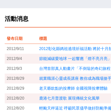
活動消息
發布日期
標題
2012/9/11
2012彰化縣媽祖遶境祈福活動 將於十月
2012/9/4
節能減碳愛地球 一起響應「燈不亮月亮
2012/9/3
台灣首部真人動畫片「不倒翁的奇幻旅程
2012/8/29
就業職涯心靈成長講座 教你成為職場搶
2012/8/29
老天爺欽點的按摩師 全國視障按摩體驗
2012/8/20
鹿港七月普渡歌 展現傳統文化風華
2012/8/20
輕颱天秤逼近 呼籲民眾儘早做好防颱準