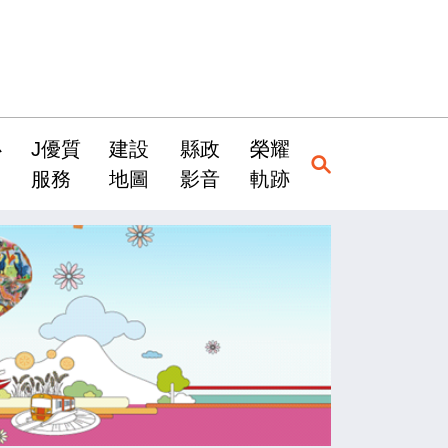
心
J優質
建設
縣政
榮耀
服務
地圖
影音
軌跡