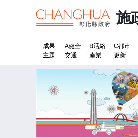
施
成果
A健全
B活絡
C都市
:::
主題
交通
產業
更新