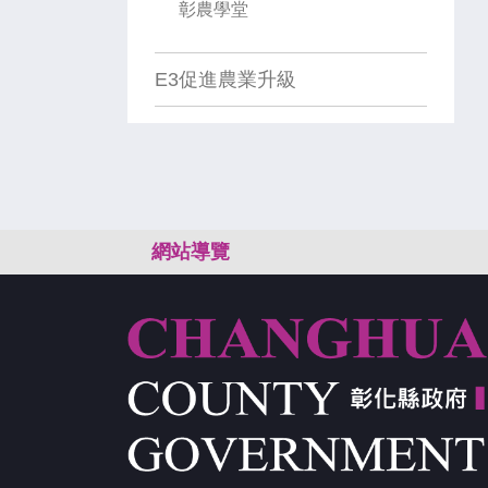
彰農學堂
E3促進農業升級
:::
網站導覽