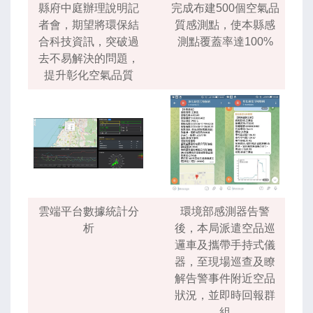
縣府中庭辦理說明記
完成布建500個空氣品
者會，期望將環保結
質感測點，使本縣感
合科技資訊，突破過
測點覆蓋率達100%
去不易解決的問題，
提升彰化空氣品質
雲端平台數據統計分
環境部感測器告警
析
後，本局派遣空品巡
邏車及攜帶手持式儀
器，至現場巡查及瞭
解告警事件附近空品
狀況，並即時回報群
組